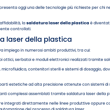
esenta oggi una delle tecnologie più richieste per chi nece
ffidabilità, la
saldatura laser della plastica
è diventata
ente controllati.
a laser della plastica
a impiego in numerosi ambiti produttivi, tra cui:
 ottici, serbatoi e moduli elettronici realizzati tramite sa
microfluidica, contenitori sterili e sistemi di dosaggio, do
arti estetiche ad alta precisione ottenute con sistemi di 
nti complessi assemblati tramite saldatura laser della pl
 integrati direttamente nelle linee produttive oppure co
 automazione del processo di saldatura laser.