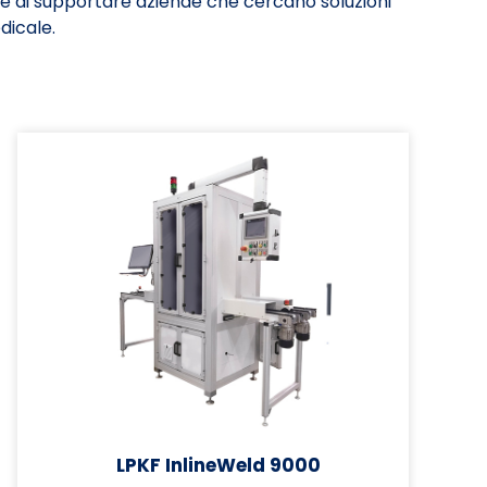
 di supportare aziende che cercano soluzioni
dicale.
LPKF InlineWeld 9000