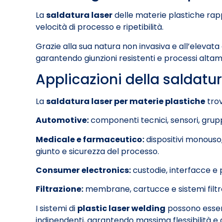
La
saldatura laser
delle materie plastiche rappr
velocità di processo e ripetibilità.
Grazie alla sua natura non invasiva e all’elevata a
garantendo giunzioni resistenti e processi altam
Applicazioni della saldatur
La
saldatura laser per materie plastiche
trov
Automotive:
componenti tecnici, sensori, gruppi
Medicale e farmaceutico:
dispositivi monouso, 
giunto e sicurezza del processo.
Consumer electronics:
custodie, interfacce e p
Filtrazione:
membrane, cartucce e sistemi filtra
I sistemi di
plastic laser welding
possono essere
indipendenti, garantendo massima flessibilità e