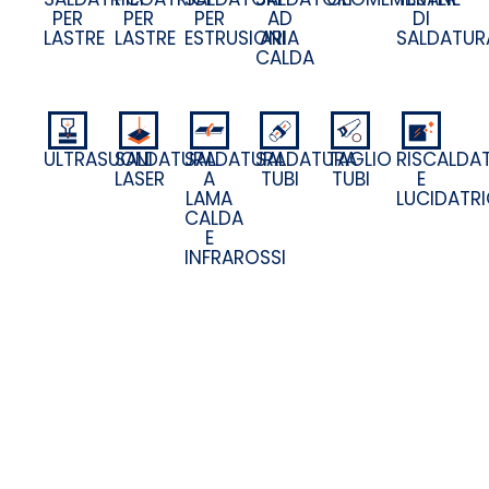
PER
PER
PER
AD
DI
LASTRE
LASTRE
ESTRUSIONI
ARIA
SALDATUR
CALDA
SALDATURA
SALDATURA
SALDATURA
TAGLIO
RISCALDAT
ULTRASUONI
LASER
A
TUBI
TUBI
E
LAMA
LUCIDATRI
CALDA
E
INFRAROSSI