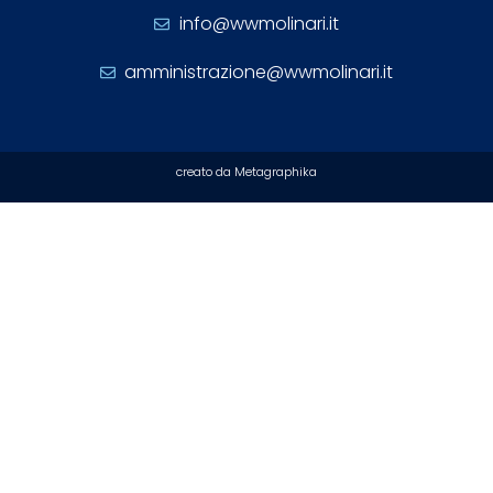
info@wwmolinari.it
amministrazione@wwmolinari.it
creato da Metagraphika