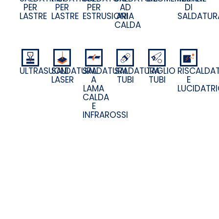
PER
PER
PER
AD
DI
LASTRE
LASTRE
ESTRUSIONI
ARIA
SALDATUR
CALDA
SALDATURA
SALDATURA
SALDATURA
TAGLIO
RISCALDAT
ULTRASUONI
LASER
A
TUBI
TUBI
E
LAMA
LUCIDATRI
CALDA
E
INFRAROSSI