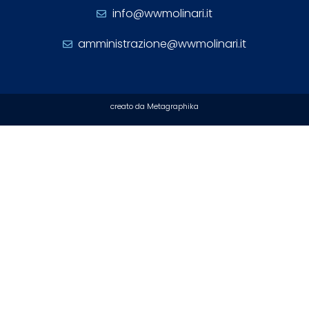
info@wwmolinari.it
amministrazione@wwmolinari.it
creato da Metagraphika