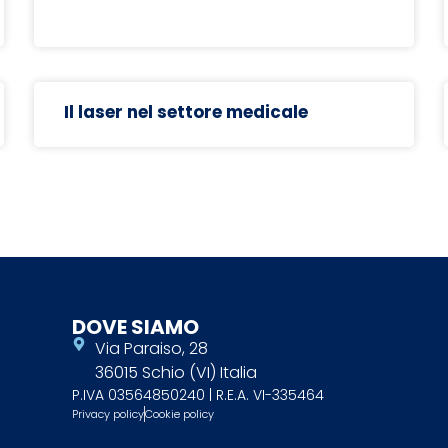
Il laser nel settore medicale
DOVE SIAMO
Via Paraiso, 28
36015 Schio (VI) Italia
P.IVA 03564850240 | R.E.A. VI-335464
Privacy policy
Cookie policy