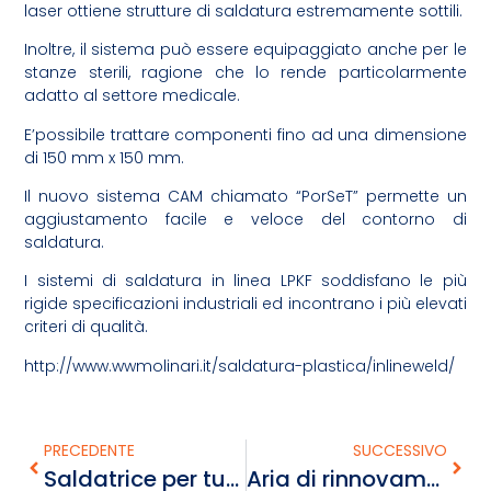
laser ottiene strutture di saldatura estremamente sottili.
Inoltre, il sistema può essere equipaggiato anche per le
stanze sterili, ragione che lo rende particolarmente
adatto al settore medicale.
E’possibile trattare componenti fino ad una dimensione
di 150 mm x 150 mm.
Il nuovo sistema CAM chiamato “PorSeT” permette un
aggiustamento facile e veloce del contorno di
saldatura.
I sistemi di saldatura in linea LPKF soddisfano le più
rigide specificazioni industriali ed incontrano i più elevati
criteri di qualità.
http://www.wwmolinari.it/saldatura-plastica/inlineweld/
PRECEDENTE
SUCCESSIVO
Saldatrice per tubi a infrarossi Miniplast 2 IR
Aria di rinnovamento in casa!