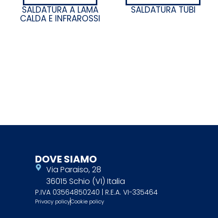
SALDATURA A LAMA
SALDATURA TUBI
CALDA E INFRAROSSI
DOVE SIAMO
Via Paraiso, 28
36015 Schio (VI) Italia
P.IVA 03564850240 | R.E.A. VI-335464
Privacy policy
Cookie policy