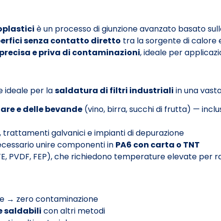
oplastici
è un processo di giunzione avanzato basato sull
erfici senza contatto diretto
tra la sorgente di calore 
 precisa e priva di contaminazioni
, ideale per applicazi
e ideale per la
saldatura di filtri industriali
in una vasta
ntare e delle bevande
(vino, birra, succhi di frutta) — in
, trattamenti galvanici e impianti di depurazione
ecessario unire componenti in
PA6 con carta o TNT
E, PVDF, FEP), che richiedono temperature elevate per ra
le → zero contaminazione
e saldabili
con altri metodi