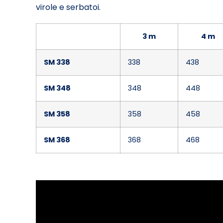
virole e serbatoi.
3 m
4 m
SM 338
338
438
SM 348
348
448
SM 358
358
458
SM 368
368
468