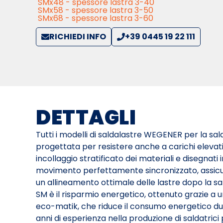
SMx48 - spessore lastra 3-40
SMx58 - spessore lastra 3-50
SMx68 - spessore lastra 3-60
RICHIEDI INFO
+39 0445 19 22 111
DETTAGLI
Tutti i modelli di saldalastre WEGENER per la sal
progettata per resistere anche a carichi elevati d
incollaggio stratificato dei materiali e disegnat
movimento perfettamente sincronizzato, assicur
un allineamento ottimale delle lastre dopo la sal
SM è il risparmio energetico, ottenuto grazie a u
eco-matik, che riduce il consumo energetico dura
anni di esperienza nella produzione di saldatrici