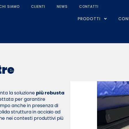
CHI SIAMO
CLIENTI
NEWS
CONTATTI
PRODOTTI
CON
tre
ta la soluzione
più robusta
ettata per garantire
tempo anche in presenza di
solida struttura in acciaio ad
he nei contesti produttivi più