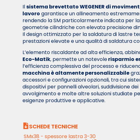
Il
sistema brevettato WEGENER di movimento 
lavoro
garantisce un allineamento estremament
rendendo la SM particolarmente indicata per la p
geometrie cilindriche con elevata precisione di
Il design ottimizzato per la saldatura di lastre
prestazioni elevate e una qualità di saldatura c
L’elemento riscaldante ad alta efficienza, abbina
Eco-Matik
, permette un notevole
risparmio e
l’efficienza complessiva del processo e riducendo
macchina è altamente personalizzabile
gra
accessori e configurazioni opzionali, tra cui sist
dispositivi per pannelli alveolari, suddivisione dei
avvolgimento e molte altre soluzioni studiate pe
esigenze produttive e applicative.
SCHEDE TECNICHE
SMx38 - spessore lastra 3-30