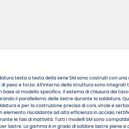
datura testa a testa della serie SM sono costruiti con una
i peso e forza. All’interno della struttura sono integrati t
i in base al modello specifico. Il sistema di chiusura dei 
ando il parallelismo delle lastre durante la saldatura. 
datura e per la costruzione precisa di coni, virole e serba
n elemento riscaldante ad alta efficienza in acciaio retti
nte le fasi di inattività. Tutti i modelli SM sono compatib
 per lastre. La gamma è in grado di saldare lastre piene e a