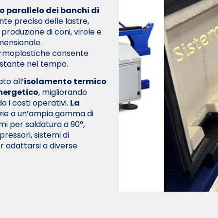
parallelo dei banchi di
e preciso delle lastre,
roduzione di coni, virole e
mensionale.
 termoplastiche consente
ostante nel tempo.
to all’
isolamento termico
nergetico
, migliorando
 i costi operativi.
La
zie a un’ampia gamma di
emi per saldatura a 90°,
 pressori, sistemi di
r adattarsi a diverse